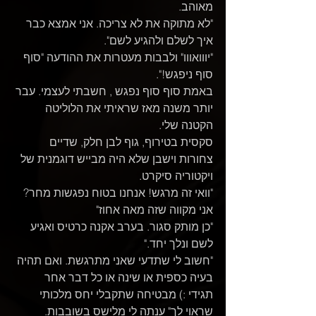
מאוהב.
"לא מתוקה את לא צריכה. אני אמצא כבר 
איך לשלם ולהגיע לשם".
"יווואווו" ולבבות מעטרות את ההודעה "סוף 
סוף ניפגש!".
באמת סוף סוף נפגש , חשבתי לעצמי. עבר 
יותר משנה מאז שראיתי את הלוליטה 
הקטנה שלי.
סקסית בטירוף, גוף לבן חלק, שדיים 
צחורות וישבן שלא היה מבייש דוגמנית של 
ויקטוריה סיקרט.
"וואי זה מרגש! אנחנו בטוח נפגשות מחר? 
אני מקווה שזה מאה אחוז"
"כן מותק סגור. בערב אקנה כרטיס ואגיע 
לשם ונלך יחד."
"חשוב לי שתדעי שאני מתרגשת. ואם תהיה 
בעיה כספית או שינה או כל דבר אחר
תגידי :) מבטיחה שתקבלי יחס מלכותי 
שראוי לך" ענתה לי מלישס בשובבות.