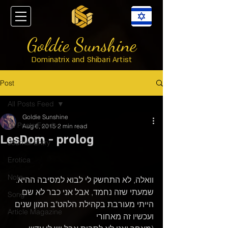
Goldie Sunshine
Dominatrix and Shibari Artist
Post
All Posts Feed
Goldie Sunshine
All Posts Feed
Aug 6, 2015
2 min read
LesDom - prolog
Journal Entry
Erotica
Note
וואלה, לא התחשק לי לבוא למסיבה ההיא.
שמעתי שזה נחמד, אבל אני כבר לא שם. 
Song
הייתי מעורבת בקהילת הלהט"ב המון שנים 
Article Magazine
ועכשיו זה מאחורי