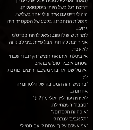
(מאחר ואני לא לסבית אבל יש לי עדיין 
דריכת רגל בשל היותי ביסקסואלית).
היה לי דייט עם איזה ונילי אחד בשלישי. 
מנטלית התחברנו. בקטע של הסקס זה היה 
גרוע...
למרות שיש לו פונטנציאל להיות בבדס"מ 
אני חייבת להודות. אבל פיזית ביני לבינו זה 
לא עבד.
אז ביטלתי איתו את חמישי הקרוב וחשבתי 
שסתם אעביר סופ"ש ברגוע.
ואז מלישס, אהובתי משכבר הימים, כותבת 
לי:
"בחמישי הזה המסיבה של הלסדום זה 
אחרונה...
לא יהיה עוד ליין. אולי נלך? :) "
"סבבה" רשמתי לה.
"איפה זה הלסדום?"
"תל אביב" ענתה לי.
"אני אשלם עליך" ענתה לי עם סמיילי 