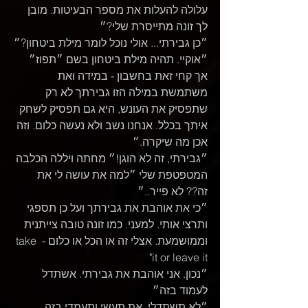
עלולה להעלות את מספר הבעיטות. מובן 
לך זונה מתייסרת שלי?״
״כן גבירתי... אולי נוכל לומר מילת ביטחון?״
״אוקיי. תהיה מילת ביטחון בשם ״תפוז״ 
אך קחי זאת בחשבון - במידה ואת 
משתמשת במילה הזו גבירתך לא רק 
שתפסיק את העונש, היא גם תפסיק לשחק 
איתך בכלל. אנחנו נשב ולא נעשה כלום. וזה 
אכן מה שיקרה.״
״גבירתי, זה לא הוגן!״ מחתה ויללה הכלבה 
המטפטפת שלי ״למה את עושה לי את 
זה?? לא פייר..״
״כי את אוהבת את גבירתך ועל כן תספגי 
ותרצי אותי. למעני. כמו זונה טובה צייתנית 
וממושמעת. אצלי זה או הכל או כלום - take 
it or leave it"
״נכון. אני אוהבת את גבירתי. אשתדל 
לעמוד בזה״
״לא תשתדלי. את תעשי ותעמדי בזה. 