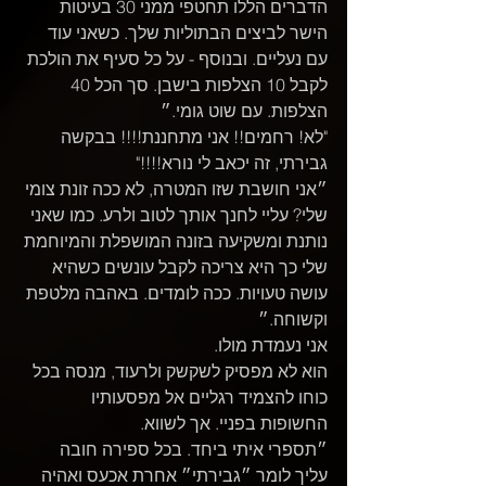
הדברים הללו תחטפי ממני 30 בעיטות 
הישר לביצים הבתוליות שלך. כשאני עוד 
עם נעליים. ובנוסף - על כל סעיף את הולכת 
לקבל 10 הצלפות בישבן. סך הכל 40 
הצלפות. עם שוט גומי.״
"לא! רחמים!! אני מתחננת!!!! בבקשה 
גבירתי, זה יכאב לי נורא!!!!"
״אני חושבת שזו המטרה, לא ככה זונת צומי 
שלי? עליי לחנך אותך לטוב ולרע. כמו שאני 
נותנת ומשקיעה בזונה המושפלת והמיוחמת 
שלי כך היא צריכה לקבל עונשים כשהיא 
עושה טעויות. ככה לומדים. באהבה מלטפת 
וקשוחה.״
אני נעמדת מולו.
הוא לא מפסיק לשקשק ולרעוד, מנסה בכל 
כוחו להצמיד רגליים אל מפסעותיו 
החשופות בפניי. אך לשווא.
״תספרי איתי ביחד. בכל ספירה חובה 
עליך לומר ״גבירתי״ אחרת אכעס ואהיה 