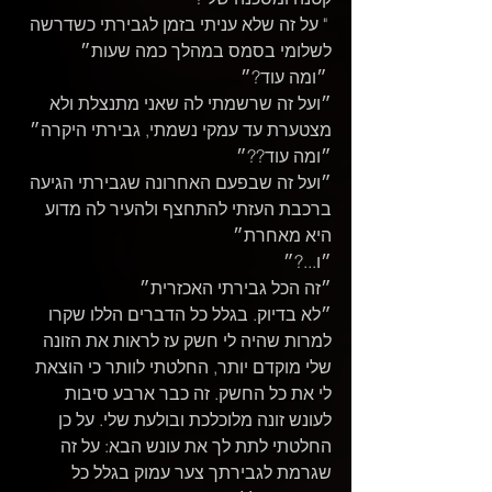
 " על זה שלא עניתי בזמן לגבירתי כשדרשה 
לשלומי בסמס במהלך כמה שעות״
 ״ומה עוד?״
״ועל זה שרשמתי לה שאני מתנצלת ולא 
מצטערת עד עמקי נשמתי, גבירתי היקרה״
״ומה עוד??״
״ועל זה שבפעם האחרונה שגבירתי הגיעה 
ברכבת העזתי להתחצף ולהעיר לה מדוע 
היא מאחרת״
״ו...?״
״זה הכל גבירתי האכזרית״
״לא בדיוק. בגלל כל הדברים הללו שקרו 
למרות שהיה לי חשק עז לראות את הזונה 
שלי מוקדם יותר, החלטתי לוותר כי הוצאת 
לי את כל החשק. זה כבר ארבע סיבות 
לעונש זונה מלוכלכת ובולעת שלי. על כן 
החלטתי לתת לך את עונש הבא: על זה 
שגרמת לגבירתך צער עמוק בגלל כל 