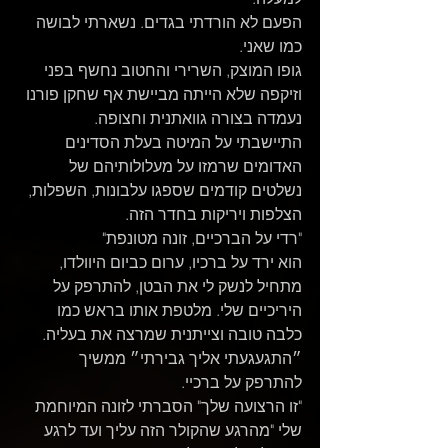
הפעם לא הורדתי בגדים. נשארתי לבושה 
כמו שאני.
גופו המוצק, השרירי והחטוב נחשף בפני 
וזיקפה שלא הייתה מביישת אף שחקן פורנו 
נעמדה בצורה גוואתנית וחצופה.
התיישבתי על המיטה בעלת הסדינים 
האדומים שרמזו על מעלולותיהם של 
נשלטים קודמים שספגו עלבונות, השפלות, 
הצלפות ויריקות בחדר הזה.
"רדי על הברכיים, זונה מטונפת"
הוא ירד על ברכיו, ערום כביום היוולדו, 
מתחיל לנשק לי את הבטן, להתרפק על 
היריכיים שלי. מלטפת אותו בראש כמו 
כלבה טובה וצייתנית שמרצה את בעליה.
״התגעגעתי אליך גבירתי״ ממשיך 
להתרפק על ברכיי.
"זו הרצועה שלך" הסברתי לזונה המיוחמת 
שלי "מהרגע שהקולר הזה עליך ועד לרגע 