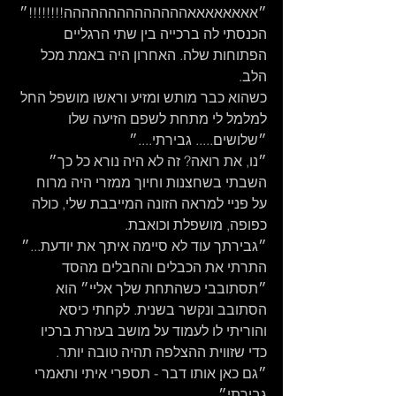
״אאאאאאאאהההההההההההההה!!!!!!!!״
הכנסתי לה ברכייה בין שתי הרגליים 
הפתוחות שלה. האחרון היה באמת מכל 
הלב.
כשהוא כבר מותש ומזיע וראשו מושפל החל 
למלמל לי מתחת לשפם הזיעה שלו 
״שלושים..... גבירתי....״
״נו, את רואה? זה לא היה נורא כל כך״ 
השבתי בשחצנות וחיוך ממזרי היה מרוח 
על פניי למראה הזונה המייבבת שלי, כולה 
כפופה, מושפלת וכואבת.
״גבירתך עוד לא סיימה איתך את יודעת...״ 
התרתי את הכבלים והחבלים מהסד 
״תסתובבי כשהתחת שלך אליי״ הוא 
הסתובב ונקשר בשנית. לקחתי כיסא 
והוריתי לו לעמוד על מושב בעזרת ברכיו 
כדי שזווית ההצלפה תהיה טובה יותר.
״גם כאן אותו דבר - תספרי איתי ותאמרי 
גבירתי״.