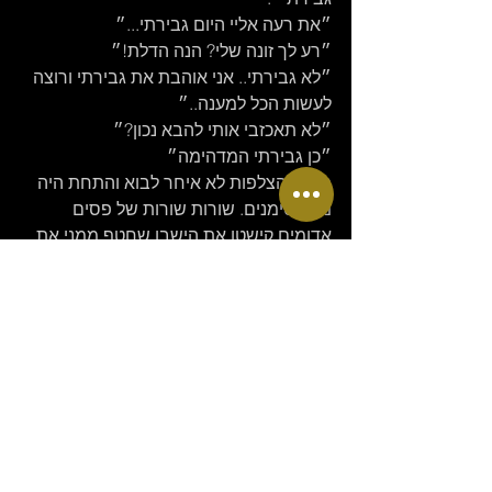
״את רעה אליי היום גבירתי...״
״רע לך זונה שלי? הנה הדלת!״
״לא גבירתי.. אני אוהבת את גבירתי ורוצה 
לעשות הכל למענה..״
״לא תאכזבי אותי להבא נכון?״
״כן גבירתי המדהימה״
סשן ההצלפות לא איחר לבוא והתחת היה 
מלא סימנים. שורות שורות של פסים 
אדומים קישטו את הישבן שחטף ממני את 
נחת זרועי ללא רחמים. גם כאן ההצלפה 
האחרונה היתה הכי כואבת, הכי עוצמתית, 
הכי מכל הלב.
״אאאאאאאאאחחחחחחחחחח!!!!!!״
נשען לאחור מרוב כאב והתשה
״.....ארבעים.....גבירתי....״
בסיום התרתי אותו מהסד. התיישבתי על 
הכיסא וציוויתי עליו לרדת על ארבע.
״נשקי את רגליי והודי לגבירתך על 