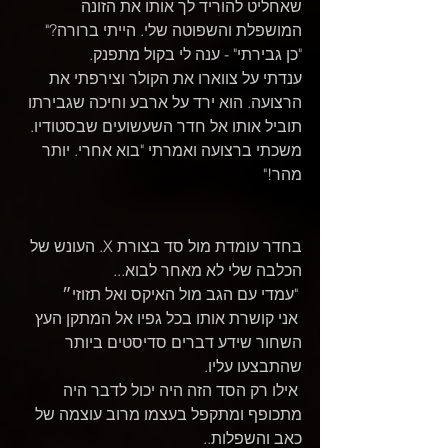
שאחליט להוריד לך אותו את הזונה 
המושפלת והשפוטה שלי. הייתי ברורה?"
"כן גבירתי" - ענה לי בקול מתפנק.
ענדתי על צווארו את הקולר וצירפתי את 
הרצועה. הוא ירד על ארבע וחיכה שגבירתו 
תוביל אותו אל חדר השעשועים שבסטודיו. 
משכתי ברצועה ואמרתי "בוא אחרי. יותר 
מהר!"
בחדר עומדת מול סד בצורת X. העונש של 
הכלבה שלי לא מאחר לבוא...
 "עמדי עם הגב מול האיקס ואל תזוזי״
 אני קושרת אותו בכל גפיו אל המתקן העץ 
השחור שידע דברים סדיסטים ביותר 
שהתבצעו עליו.
 אילו רק הסד הזה היה יכול לדבר היה 
מתכופף ומתקפל בעצמו מרוב עוצמה של 
כאב והשפלות..