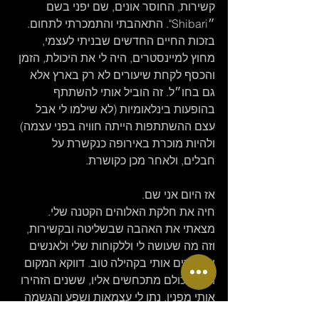
קשירות, החוסר אונים, שם יפני בשם 
״Shibari". התאהבתי והתמכרתי לתחום. 
בזכות החיים החדשים שבניתי לעצמי, 
מחוץ למיינסטרים, היה לי את היכולת, הזמן 
והכסף לקחת שיעורים לא רק בארץ אלא 
גם בחו״ל. זה הוביל אותי להשתתף 
בהופעות בינלאומיות (לא שילמו לי אבל 
עצם ההשתתפות הייתה חוויה בפני עצמה) 
ולהיות מוכרת באירופה כנקשרת על 
חבלים, ולאחר מכן כקושרת.
אז היום אני שם.
חיה את חלקת האלוהים הקטנה שלי.
מצאתי את האהבה שבשליטה ובקשירות, 
וזה מה שעושה לי וללקוחות שלי ולאנשים 
שמכירים אותי בקהילה טוב. דווקא המקום 
הזה שכולם מתכחשים אליו, ששנים הזהירו 
אותי מפניו, נתן לי עצמאות ושפע והגשמה 
עצמית אדירה וחופש.