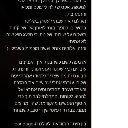
כ-6 שנים לפני כן, במהלך התואר שלי 
למעשה. אקס שגילה לי עולם ומלואו, 
והתאהבתי.
מעולם לא חשבתי לעסוק בשליטה 
בתשלום. להפך. בזתי לאותן אלו שלוקחות 
תשלום על שירותי שליטה, כי הלעג הוא שזה 
לא אמיתי.
והנה, אלוהים צוחק ועשה תוכניות בשבילי :)
אז מפה לשם כשהבנתי איך העניינים 
עובדים (כי לשלוט ידעתי ועודני יודעת, רק 
הביזנס זה מה שצריך ללמוד) אמרתי יפה 
שלום, עזבתי אחרי שבועיים את המלכה 
והעבד שעבד תחתיה והיה אחראי על 
להביא לקוחות והתחלתי לבד תוך כדי 
איסוף האנשים מהקודמת שהיו מרוצים 
ממני. צברתי רפיוטיישן די טוב, לשמחתי.
בין היתר התוודעתי לעולם ה-bondage, 