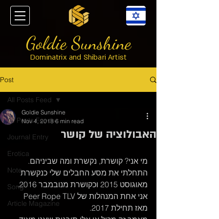
Goldie Sunshine
Dominatrix and Shibari Artist
Post
All Posts Feed
Goldie Sunshine
All Posts Feed
Nov 4, 2018
6 min read
האבולוציה של קושר
Journal Entry
Erotica
מי אני? קושרת, נקשרת ומה שביניהם. 
Note
התחלתי את מסע החבלים שלי כנקשרת 
מאוגוסט 2015 וכקושרת מנובמבר 2016. 
Song
אני אחת המנהלות של Peer Rope TLV 
Article Magazine
מאז תחילת 2017. 