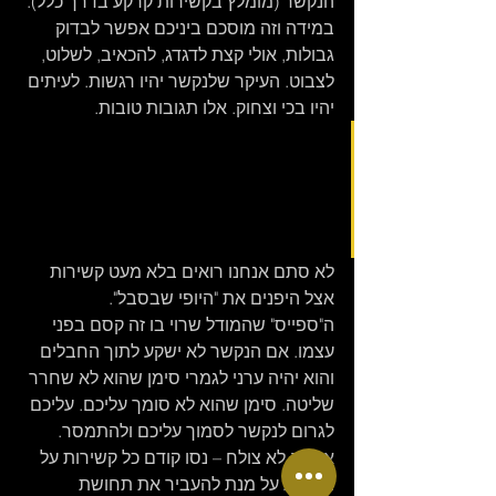
הנקשר (מומלץ בקשירות קרקע בדרך כלל).
במידה וזה מוסכם ביניכם אפשר לבדוק 
גבולות, אולי קצת לדגדג, להכאיב, לשלוט, 
לצבוט. העיקר שלנקשר יהיו רגשות. לעיתים 
יהיו בכי וצחוק. אלו תגובות טובות. 
"נקשר שלא מגיב ברגשות 
לקושר שלו - זה בזבוז זמן של 
שניהם ופעולה חסרת תועלת" - 
ריקרדו
לא סתם אנחנו רואים בלא מעט קשירות 
אצל היפנים את "היופי שבסבל". 
ה"ספייס" שהמודל שרוי בו זה קסם בפני 
עצמו. אם הנקשר לא ישקע לתוך החבלים 
והוא יהיה ערני לגמרי סימן שהוא לא שחרר 
שליטה. סימן שהוא לא סומך עליכם. עליכם 
לגרום לנקשר לסמוך עליכם ולהתמסר. 
אם זה לא צולח – נסו קודם כל קשירות על 
הקרקע על מנת להעביר את תחושת 