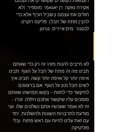
דוגמאות לקושרים שקושרים את עצמם: 
אקירה נאקה. רן יאגאמי. מוספיר. (לא 
תולים את עצמם בשביל הכיף אלא כדי 
להבין מתח של חבל). פליקס רוקרט. 
לכטנור. מיס אייריס. גורגון. 
    אחד הדברים שאמליץ 
כקושרת – הוא לקשור את 
עצמכם 
לא חייבים להנות מזה! זה רק כדי שאתם 
תבינו מה זה מתח של חבל על הגוף. תבינו 
איפה יותר קל ואיפה יותר קשה. תבינו איך 
לשים חבל נכון על הגוף. אם ברצונכם 
להיקשר כדי לחוות – בקשו ממישהו שאתם 
סומכים עליו שיקשור אתכם ויתלה. זכרו – 
זה לא אומר שעכשיו אתם נשלטים שלו. אני 
מודעת לתרבויות השונות ולהשלכות, יחד 
עם זאת עלינו להיות עם ראש פתוח. ובלי 
פוליטיקה. 