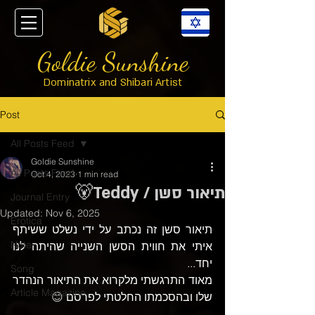
Goldie Sunshine
Dominatrix and Shibari Artist
Post
All Posts Feed
Goldie Sunshine
All Posts Feed
Oct 4, 2023
1 min read
תיאור סשן / Teddy🐻
Journal Entry
Updated:
Nov 6, 2025
Erotica
תיאור סשן זה נכתב על ידי נשלט ששיתף 
Note
איתי את חווית הסשן השנייה שהיתה לנו 
יחד... 
Song
מאוד התרגשתי מלקרוא את התיאור הנהדר 
Article Magazine
שלו ובהסכמתו החלטתי לפרסם
 😊