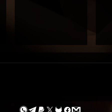
דיוויד
סשן יומולדת / Star⭐️