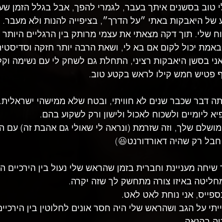
י טוב בסשנים איתך בעבר, לגמרי להפך, אבל בגלל הזמן שעב
של היאבקות באתי ״על הדרך״, בציפייה להנות ולא מעבר.
וח שלי. תוך דקה מצאתי את עצמי מרותק בין הרגליים היותר 
באמת יכול לקום אם בא לי, ושאת הרבה יותר חזקה וסדיסטי
ני בסשן היאבקות רציני, התחלת גם לשחק לי עם נשימה וקל
ף פטיש חמש קילו לראש בקטע טוב. 
תה דבר שכבר שנים לא חוויתי, ובטח שלא ממישהי ישראלית. ה
יא ליומיים ולשכוח לאכול ולישון ורק לשקוע בהם.
המושלם שלך, וזה שזרמת (ונראה לי שאולי גם אהבת זה) עם ה
חבל רק שהיה דאורדורנט
😆)
שיחה מעניינת וחברית בזמן שהראש שלי נעול בין הירכיים ה
ליטה באיזו צורה מתחשק לך שזה יקרה.
ספייס, אני נוחת לאט לאט. 
יתי על הגב ושהראש שלי היה חסר אונים לחלוטין בין הירכי
ה בהנאה.