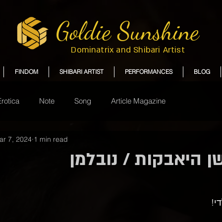
Goldie Sunshine
Dominatrix and Shibari Artist
FINDOM
SHIBARI ARTIST
PERFORMANCES
BLOG
Erotica
Note
Song
Article Magazine
ar 7, 2024
1 min read
ן היאבקות / נובלמן
י!