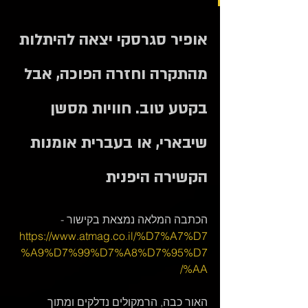
אופיר סגרסקי יצאה להיתלות 
מהתקרה וחזרה הפוכה, אבל 
בקטע טוב. חוויות מסשן 
שיבארי, או בעברית אומנות 
הקשירה היפנית   
הכתבה המלאה נמצאת בקישור -  
https://www.atmag.co.il/%D7%A7%D7
%A9%D7%99%D7%A8%D7%95%D7
%AA/
האור כבה, הרמקולים נדלקים ומתוך 