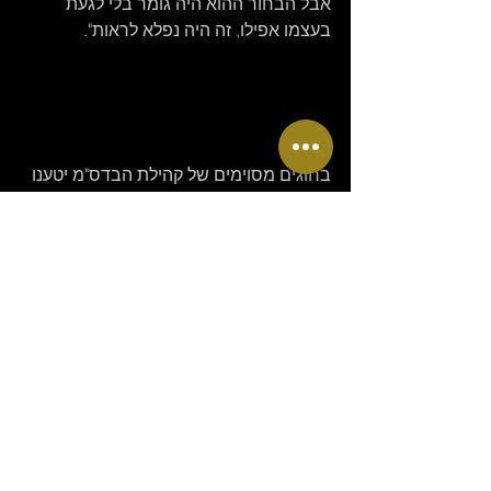
אבל הבחור ההוא היה גומר בלי לגעת 
בעצמו אפילו, זה היה נפלא לראות".
שלישיית מה קשור
בחוגים מסוימים של קהילת הבדס"מ יטענו 
שההנאה הבדס"מית איננה מינית, או 
שהמיניות שולית בה. יש בזה מידה של 
אמת: במסיבות בדס"מ רבות לא תראו זוג 
אחד מזדיין או אפילו מתמזמז, ואת פסגת 
הקינק תמצאו בסשן הצלפות על ישבנה של 
בחורה עירומה. לעומתה, תהיה מוצלפת 
שמוכרחה להשלים את האקט בזיון פומבי 
סוער, ויש בחברי הקהילה שיראו בה 
חובבנית.
שיטוט בנפתולי הרשת יגלה לכם לא מעט 
דיונים סוערים סביב מוסכמות הבדס"מ. 