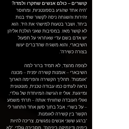
קושרים – כולם אנשים שחקרו ולמדו?
"היה אחד שהגיע בספונטניות, ומחוסר 
זהירות והשגחה ניסה לקשור שתי בנות 
ביחד, ושבר בטעות למישהי את היד. הוא 
לא קושר מאז. במסיבות שאני הולכת אליהן 
יש אדם בשם עדי שאחראי על תפעול 
השיבארי, והוא משגיח שהדברים יעשו 
בצורה כשירה".
לצופה מהצד, לא תמיד ברור למה 
השיבארי – אומנות קשירה יפנית – מכונה 
"אומנות". תהליך הקשירה והפרימה הארוך 
נראה לעתים כמו עבודה טכנית, מונוטונית 
ומייגעת. אולי זו הגישה המיוחדת של גולדי, 
ואולי העובדה שחוויתי אותה – תרתי משמע 
– על בשרי, אבל בתוך סשן אחד התחוור לי 
הקשר בין קשירה לאומנות.
"ברגע ששני אנשים נפגשים, צריכה להיות 
כימיה ודינמיקה ביניהם", מסבירה גולדי. "לא 