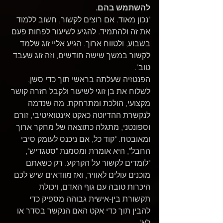
להשתמש בהם.
"נכון מאוד. אם רוצים לקשור, חשוב ללמוד 
את זה ולהתמיד. להגיע לשיעור לפחות פעם 
בשבוע, ולטווח ארוך. הגיע אליי זוג שלמד 
לקשור במשך שישה חודשים, וזה זוג שעבד 
טוב".
הפנטזיה שעלתה בראשי תוך כדי סשן, 
לשלוח את בן זוגי לשיעור ולקבל חזרה קושר 
מקצועי, הולכת ומתרחקת. מה שנדמה 
לנקשרת ההדיוטה כאקט אינטואיטיבי, זורם 
וספונטני, מתגלה כתוצאה של מחקר ארוך 
ומאובטח. "קוד כל, אם ניכנס לעומק סיבי 
החבל", היא אומרת ומסמנת "סטגדיש", 
"לומדים לקשור על הקרקע. רק כשאתם 
מוכנים עולים לאוויר, ואז מוודאים שיש לכם 
היכרות טובה עם גוף האדם, ויכולת 
תקשורת בין-אישית גבוהה מספיק כדי 
להבין תוך כדי אקט האם הנקשר בסדר או 
לא".