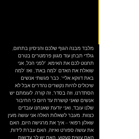
חיבוק מהגב אל נקודת התלייה. 
שם, אני מגלה, כבר תלוי 
מהתקרה המתקן המוכן 
לקראתי. אני חסרת אונים 
בצורה נפלאה
מלבד מבנה הגוף שלכם והניסיון בתחום, 
גולדי תבחן עוד מגוון פרמטרים בטרם 
תחנוט לכם את האימא. "לפני הכל, אני 
שואלת את האדם 'למה באת', ואז 'למה 
באת דווקא אליי'. כבר פגשתי אנשים 
שיכולים להיות נקשרים נהדרים אבל לא 
הסתדרנו, וזה בסדר, זה קורה. לעומתם יש 
אנשים שאני קושרת עד היום כי החיבור 
שלנו עובד, ואני יודעת שאנחנו עובדים 
כצוות. מעבר לשאלות האלה אני עושה מעין 
שאלון רפואי – איך את מרגישה היום, האם 
את עושה ספורט ואיזה, האם עברת לידות, 
האם עשית קעקוע, האם יש לך עדשות 