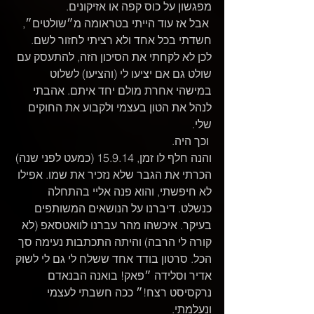
מפגשון על כוס קפה או אזיקונים.
 אבל אז עוד הייתי בטראומה מ״שולטים״, 
חשדתי בכל אחד ולא רציתי לחזור לשם. 
לכן לא לקחתי את הסיכון הזה, להתעסק עם 
שולט גם אם יציעו לי (והציעו) לשלוט 
במישהי אחרת מולם יחד איתם. אהבתי 
לנהל את הטון בעצמי ולקבוע את החוקים 
שלי.
 וכך היה.
והנה חלף לו זמן, 15.9.14 (כמעט לפני שנה) 
הכרתי את הגבר שלא נזכיר את שמו. אפילו 
לא חיפשתי, והוא פנה אליי בהתחלה 
כנשלט. דיברנו על הנושאים המשותפים 
בעיקר. איכשהו מהר עברנו לוואטסאפ (לא 
קורה לי הרבה) והיתה התכתבות נעימה סך 
הכל. סרטון בודד אחד ששלח לי גם לי לשוק 
אדיר וסלידה ״פאק! בואנה הבנאדם 
נרקסיסט רצח!״ ככה חשבתי לעצמי 
ונעלמתי.