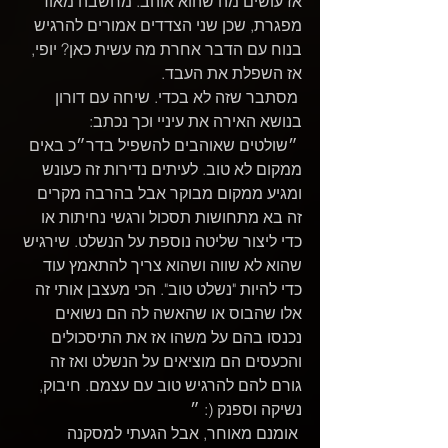
אז עושים מה שהוא אוהב. מחשבה מאוד 
מפגרת, שכן שני הצדדים אמורים להרגיש 
בנוח עם הדבר אחרת מה עשית כאן? יופי, 
אז השפלת את העבד.
 מסתבר שזה לא בכדי. שיחה עם דורון 
בנושא האירה את עיניי וכך נכתב:
 ״שולטים שאוהבים להשפיל בדר״כ באים 
ממקום לא טוב. לעיתים נדירות זה כעונש 
ומגיע ממקום מבוקר אבל בהרבה מקרים 
זה בא מתחושות תסכול ורגשי נחיתות או 
כדי ליצור שליטה נוספת על הנשלט. שירגיש 
שהוא לא שווה ושהוא צריך להתאמץ עוד 
כדי להיות "נשלט טוב". הכי מעצבן אותי זה 
אלו שהבוס או שהאשה לה הם נשואים 
נכנסו בהם על משהו אז את התיסכולים 
והכעסים הם מוציאים על הנשלט ואז זה 
גורם להם להרגיש טוב עם עצמם. חיבוק, 
נשיקה וספנק (: ״
 אומנם מאוחר, אבל הגעתי למסקנה 