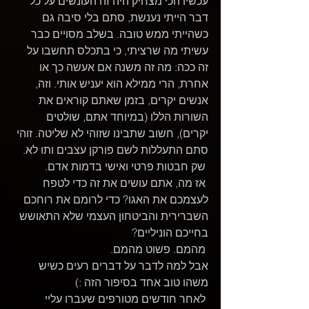
עכשיו הכי מצחיק היה זה העונשים על כל 
דבר הייתי נענשת, סתם בלי סיבה גם 
כשהייתי ממש טובה. בשלב מסויים כבר 
עשיתי מה שרציתי, כי בתכלס תחשבו על 
זה ככה: מה זה משנה אם אעשה כך או 
אחרת, הרי ממילא הוא יעניש אותי. וזה, 
אנשים יקרים, בזמן שאתם קוראים את 
השורות הללו (במיוחד אתם, שולטים 
יקרים), חשוב שתבינו שזוהי לא שליטה. זוהי 
סתם התעללות לשם פורקן עצבים ותו לא.
 שק חבטות פרטי ואישי בדמות אדם.
 אז מה, אתם עושים את זה כדי לטפח 
לעצמכם את האגו? כדי לרומם את רוחכם 
השברירית והביטחון העצמי שלא התאושש 
בחייכם הוניליים? 
 מהמם. פשוט מהמם.
אבל למה לדבר על דברים רעים כשיש 
משהו טוב אחד בסיפור הזה :)
 לאחר חודשים מטורפים שעברו עליי 