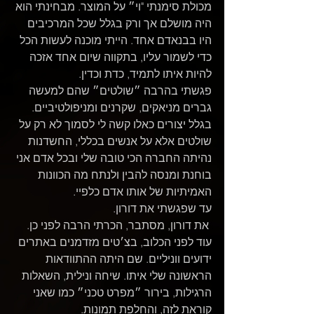
מכולת סימנתי "וי״ על המוצר. מבחינתי הוא 
היה מושלם אך ורק בגלל שכל המרכיבים 
היו בבנאדם אחד. הייתי מוכנה לעשות הכל 
כדי לשמור עליו, בתקווה שיום אחד אזכה 
להיות איתו לתמיד, כדת וכדין.
פגשתי בהרבה ״שולטים״ שהם למעשה 
גברים מניאקים, שקרנים ומניפולטיביים. 
בגלל יצורים כאלו קשה לי לסמוך לא רק על 
שולטים אלא על אנשים בכללי, החשדנות 
נהיתה החברה הכי טובה שלי ובכל אדם אני 
בוחנת ומנסה להבין ולנתח מה הכוונות 
האמיתיות של אותו אדם כלפיי.
עד שפגשתי את דורון.
 את דורון, מסתבר, הכרתי הרבה לפני כן. 
עוד לפני הכלוב, בצ׳טים מזדמנים באתרים 
ידועים ווניליים. שם היתה ההתוודאות 
הראשונה שלי איתו. שיחה ונילית, השאלות 
הרגילות, בירור ״מפרט טכני״ כמו שאני 
קוראת לזה, והחלפת תמונות.