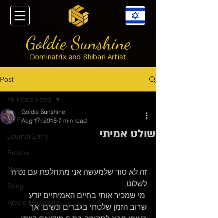
Goldie Sunshine
Dominatrix and Shibari Artist
Post
All Posts Feed
Goldie Sunshine
All Posts Feed
Aug 17, 2015
7 min read
שולט אמיתי
Journal Entry
Erotica
Note
זה לא סוד שלמעשה אני מתחלפת עם נטיה 
לשלוט.
Song
 מי שמכיר אותי בחיים האמיתיים יודע 
Article Magazine
שרוב הזמן שלטתי בגברים ונשים, אך 