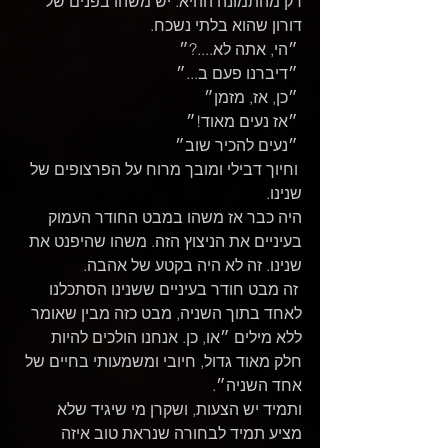
רק מהתמונה ההיא. יש משהו בפנים של 
דורון שהוא בלתי נשכח.
 ״הי, אתה לא....?״
 ״דיברנו פעם ב...״
 ״כן, אז, מזמן״
 ״אז נעים מאוד!״
 ״נעים להכיר שוב״
 וחיוך דבילי ומובך מרוח על הפרצופים של 
שנינו.
היה כבר אז משהו במבט החודר העמוק 
בעיניים את הניצוץ הזה. משהו שהיפנט את 
שנינו. זה לא היה בקטע של אהבה.
 זה מבט חודר בעיניים ששנינו הסתכלנו 
לאחד בתוך השניה, מבט כזה מבין שאומר 
ללא מילים ״או, כן. אנחנו הולכים להיות 
חלק מאוד גדול, חיובי ומשמעותי בחיים של 
אחד השניה״.
ותמיד יש הצעות, ושקרן מי שיגיד שלא 
מציע תמיד לבחורה שנראת טוב איזה 