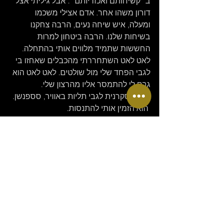
ב״קשיחותם ואכזריותם״. אבל גיליתי אצל 
דורון משהו אחר. אדם אצילי משכמו 
ומעלה, איש שיחה נעים, הרבה צחקנו 
בשיחות שלנו. הרבה ביטחון למרות 
החששות שתמיד מלווים אותי בהתחלה. 
לאט לאט השתחררתי מהכבלים שאחזו בי 
לגבי הפחד שלי מול שולטים. לאט לאט הוא 
גרם לי להתמסר אליו מהרצון שלי. 
 הייתי סקרנית לגבי תליות באוויר, סספנשן.
 הוא הזמין אותי להתנסות.
 אני עומדת צייתנית מחכה שיקשור אותי 
בחבלים.
 היה בזה משהו מרגש מאוד, עוצמתי 
בחוויה, וגם יש משהו אצל דורון שנותן 
ביטחון רב.
 זה משהו במגע.
 בנשיקה הרכה על השפה.
 במבט בעיניים.
 בחיוך.