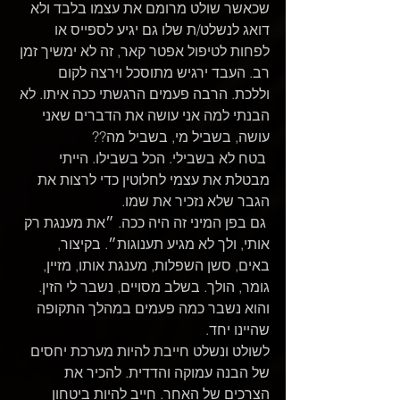
שכאשר שולט מרומם את עצמו בלבד ולא 
דואג לנשלט/ת שלו גם יגיע לספייס או 
לפחות לטיפול אפטר קאר, זה לא ימשיך זמן 
רב. העבד ירגיש מתוסכל וירצה לקום 
וללכת. הרבה פעמים הרגשתי ככה איתו. לא 
הבנתי למה אני עושה את הדברים שאני 
עושה, בשביל מי, בשביל מה??
 בטח לא בשבילי. הכל בשבילו. הייתי 
מבטלת את עצמי לחלוטין כדי לרצות את 
הגבר שלא נזכיר את שמו. 
 גם בפן המיני זה היה ככה. ״את מענגת רק 
אותי, ולך לא מגיע תענוגות״. בקיצור, 
באים, סשן השפלות, מענגת אותו, מזיין, 
גומר, הולך. בשלב מסויים, נשבר לי הזין. 
והוא נשבר כמה פעמים במהלך התקופה 
שהיינו יחד.
לשולט ונשלט חייבת להיות מערכת יחסים 
של הבנה עמוקה והדדית. להכיר את 
הצרכים של האחר. חייב להיות ביטחון 