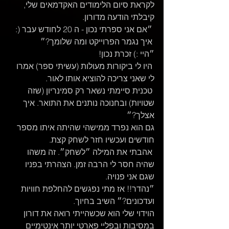
לקראת סיום הלימודים האקדמאים שלי, 
קיבלתי הודעה מדורון.
 ״אם אני ספרתי נכון - ה 20 לחודש עבר (:
 איך נגמר הפרוייקט ומה שלומך?״
״היי :) זכרת נכון!
 היו לי ביקורות מעולות (עשיתי ספר) אמרו 
לי שאני צריכה להוציא אותו לאור.
 טכנית סיימתי נשאר רק סמינריון (שזה 
שטויות) ובחנוכה נותנים את התואר. איך 
אצלך?״
גם הוא נפרד ממישהי שהיתה איתו מספר 
חודשים ועכשיו חזר לשחק קצת.
 אהבתי את המילה ״לשחק״. זה משהו 
שהיה חסר לי הרבה זמן. הצהרתי בפניו 
שגם אני פנויה.
״נהדר!! אז מתי נפגשים להחלפת חוויות 
ועדכונים?״ השיב בחיוך.
הוידוי שלי הוא שכשהייתי רואה את דורון 
במסיבות ובפליי פארטי יותר אינטימיים 