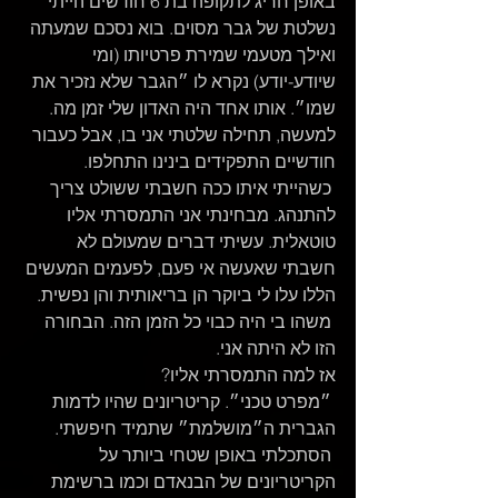
באופן חריג לתקופה בת 6 חודשים הייתי 
נשלטת של גבר מסוים. בוא נסכם שמעתה 
ואילך מטעמי שמירת פרטיותו (ומי 
שיודע-יודע) נקרא לו ״הגבר שלא נזכיר את 
שמו״. אותו אחד היה האדון שלי זמן מה.
למעשה, תחילה שלטתי אני בו, אבל כעבור 
חודשיים התפקידים בינינו התחלפו.
 כשהייתי איתו ככה חשבתי ששולט צריך 
להתנהג. מבחינתי אני התמסרתי אליו 
טוטאלית. עשיתי דברים שמעולם לא 
חשבתי שאעשה אי פעם, לפעמים המעשים 
הללו עלו לי ביוקר הן בריאותית והן נפשית.
 משהו בי היה כבוי כל הזמן הזה. הבחורה 
הזו לא היתה אני.
אז למה התמסרתי אליו?
 ״מפרט טכני״. קריטריונים שהיו לדמות 
הגברית ה״מושלמת״ שתמיד חיפשתי.
 הסתכלתי באופן שטחי ביותר על 
הקריטריונים של הבנאדם וכמו ברשימת 