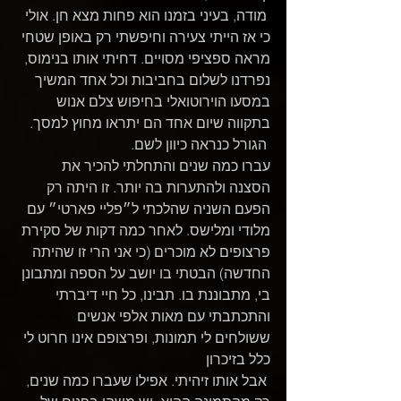
 מודה, בעיני בזמנו הוא פחות מצא חן. אולי 
כי אז הייתי צעירה וחיפשתי רק באופן שטחי 
מראה ספציפי מסויים. דחיתי אותו בנימוס, 
נפרדנו לשלום בחביבות וכל אחד המשיך 
במסעו הוירוטואלי בחיפוש צלם אנוש 
בתקווה שיום אחד הם יתראו מחוץ למסך.
 הגורל כנראה כיוון לשם.
עברו כמה שנים והתחלתי להכיר את 
הסצנה ולהתערות בה יותר. זו היתה רק 
הפעם השניה שהלכתי ל״פליי פארטי״ עם 
מלודי ומלישס. לאחר כמה דקות של סקירת 
פרצופים לא מוכרים (כי אני הרי זו שהיתה 
החדשה) הבטתי בו יושב על הספה ומתבונן 
בי, מתבוננת בו. תבינו, כל חיי דיברתי 
והתכתבתי עם מאות אלפי אנשים 
ששולחים לי תמונות, ופרצופם אינו חרוט לי 
כלל בזיכרון
 אבל אותו זיהיתי. אפילו שעברו כמה שנים, 