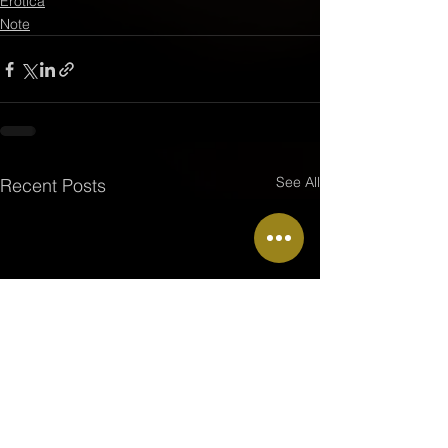
Erotica
Note
See All
Recent Posts