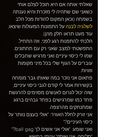
שאלתי אותה אם היא תוכל לצלם אותי 
כשאני שם שתהיה לי מזכרת והיא נענתה 
בשמחה (וכאן המקום להודות מכל הלב 
לשלגיה לבנה
 על התמונות המעולות שיצאו, 
עוד מעט תראו חלק מהן).
הלכתי להתפנות רגע לפני, וזה התחיל.
התפשטתי למצב שאני רק עם תחתונים.
שמו לי כיסוי עיניים ואני מרגיש שחבלים 
עוברים על הגוף שלי בכל מיני מקומות 
וזוויות.
פתאום אני נזכר במה שאותו גבר מומחה 
בקשירות אמר לי קודם לגבי כיסוי עיניים, 
שזה יכול לגרום לאנשים מסוימים להרגשת 
פחד כמו שמרגישים בפחד גבהים ברגע 
שמתנתקים מהרצפה.
אני זורק לחלל האוויר: "אולי בעצם נוותר על 
כיסוי העיניים?"
ואני שומע: "אולי אני אשים לך ball gag?"
"סליחה..אני שותק" עניתי בחשש.