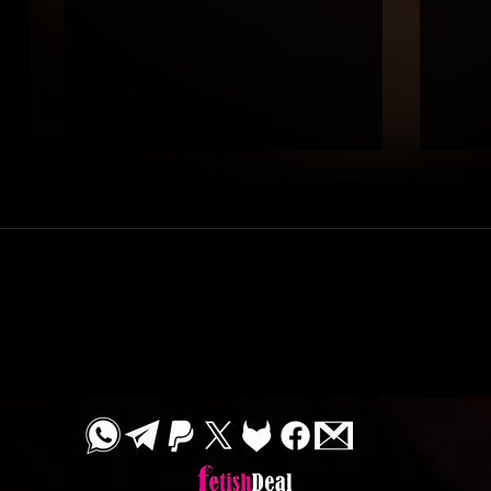
טרקלין / דיוויד
ובלמן