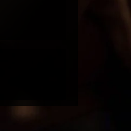
ירכיי הברזל / נ