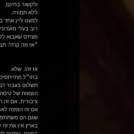
ולקשור בחינם, 
ללא תמורה.
למעט ליין אחד בארץ, הליין של "Temple of Love" 
רוב בעלי מועדוני
מצידם שאבוא לק
״אז מה קרה? תבו
אז זהו. שלא.
בחו״ל מתייחסים ל
תשלום בעבור דברי
הוצאות של טיסה א
ציבורית, אם זה ת
אם זה הזמנה לא
שגם הם משתתפים 
בארץ אין את זה ל
בחינם. נותנים לכ