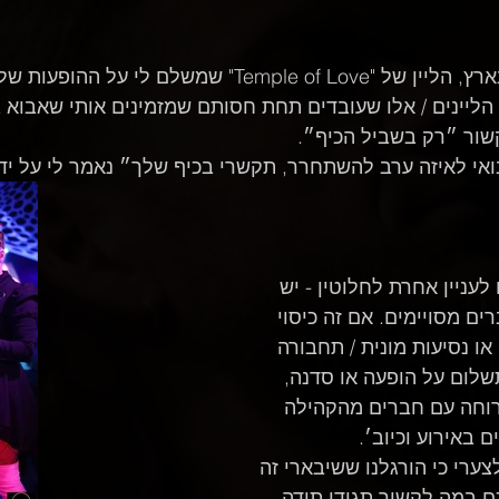
שמשלם לי על ההופעות שלי באופן ראוי ומכבד, 
 הליינים / אלו שעובדים תחת חסותם שמזמינים אותי שאבוא 
שור ״רק בשביל הכיף״.
אי לאיזה ערב להשתחרר, תקשרי בכיף שלך״ נאמר לי על ידי 
עניין אחרת לחלוטין - יש 
ם מסויימים. אם זה כיסוי 
ו נסיעות מונית / תחבורה 
שלום על הופעה או סדנה, 
רוחה עם חברים מהקהילה 
באירוע וכיוב׳.
צערי כי הורגלנו ששיבארי זה 
ם במה לקשור תגידו תודה.