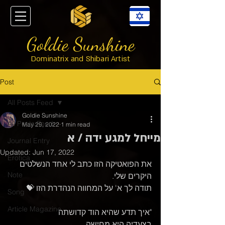
Goldie Sunshine
Dominatrix and Shibari Artist
Post
All Posts Feed
Goldie Sunshine
All Posts Feed
May 29, 2022
1 min read
מייחל למגע ידה / א
Journal Entry
Updated:
Jun 17, 2022
Erotica
את הפואטיקה הזו כתב לי אחד הנשלטים 
Note
היקרים שלי.
תודה לך א' על המחווה הנהדרת הזו 💝
Song
Article Magazine
"איך תדע שהיא הוד קדושתה
בצעדיה היא מחישה