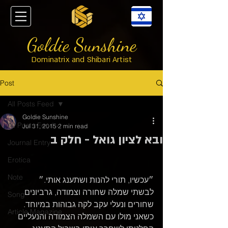
Goldie Sunshine
Dominatrix and Shibari Artist
Post
All Posts Feed
Goldie Sunshine
All Posts Feed
Jul 31, 2015
2 min read
ובא לציון גואל - חלק ב
Journal Entry
Erotica
Note
״עכשיו, תורי להנות ושתענג אותי.״
לבשתי שמלה שחורה וצמודה, גרביונים 
Song
שחורים ונעלי עקב לקה גבוהות במיוחד. 
Article Magazine
כשאני מולו עם השמלה הצמודה והנעליים 