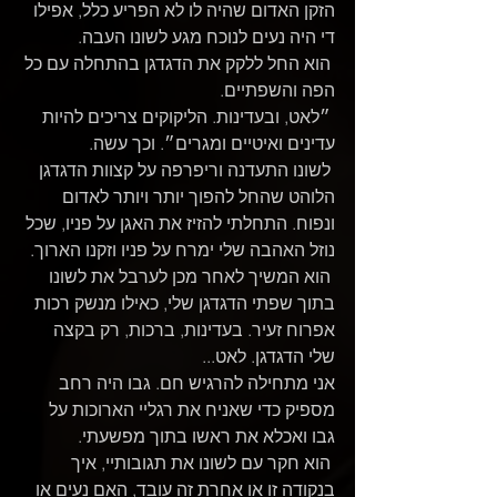
הזקן האדום שהיה לו לא הפריע כלל, אפילו 
די היה נעים לנוכח מגע לשונו העבה.
 הוא החל ללקק את הדגדגן בהתחלה עם כל 
הפה והשפתיים.
 ״לאט, ובעדינות. הליקוקים צריכים להיות 
עדינים ואיטיים ומגרים״. וכך עשה.
 לשונו התעדנה וריפרפה על קצוות הדגדגן 
הלוהט שהחל להפוך יותר ויותר לאדום 
ונפוח. התחלתי להזיז את האגן על פניו, שכל 
נוזל האהבה שלי ימרח על פניו וזקנו הארוך. 
 הוא המשיך לאחר מכן לערבל את לשונו 
בתוך שפתי הדגדגן שלי, כאילו מנשק רכות 
אפרוח זעיר. בעדינות, ברכות, רק בקצה 
שלי הדגדגן. לאט...
אני מתחילה להרגיש חם. גבו היה רחב 
מספיק כדי שאניח את רגליי הארוכות על 
גבו ואכלא את ראשו בתוך מפשעתי.
 הוא חקר עם לשונו את תגובותיי, איך 
בנקודה זו או אחרת זה עובד, האם נעים או 