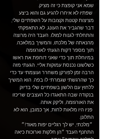
שמא אני קופצת כי זה מציק.
 שפתיו לא איחרו להגיע גם והוא ביצע 
מציצות קטנות וקצובות על השפתיים שלי, 
דבר שהגביר את העונג, לא התאפקתי 
והתחלתי לגנוח למולו. העבד היה מרוצה 
מהנאתה של מלכתו, והמשיך במלאכה.
תוך מספר דקות הגעתי לאורגזמה 
במיוחלת תוך כדי שאני דוחפת את ראשו 
כשלשונו נכנסת עמוקות אליי. הגעתי מזה 
הרבה זמן לפורקן משחרר ועוצמתי עד כדי 
כך שהרגשתי שגמרתי לו בפה. הוא המשיך 
ללחוץ עם הלשון בשפתיים שלי בדיוק 
בנקודה שבה התאגדו כל העצבים שריכזו 
את האורגזמה, וליקק אותה.
 פניו היו מלאות לחות, אך כמובן, הוא לא 
התלונן.
 ״מלכתי, יש לך רגליים יפות מאוד!״ 
התחנף העבד ״הן חלקות וארוכות כיאה 