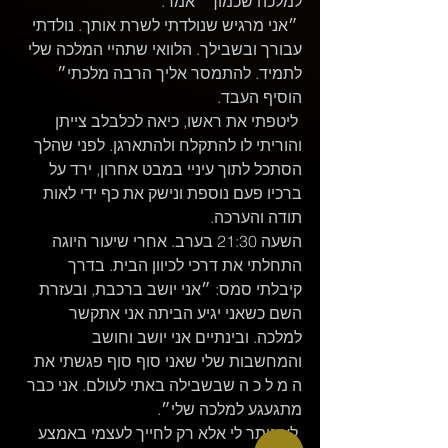
למלכה שכמוך״ אמר.
 ״אני מרגיש שנולדתי לשרת אותך. נולדתי 
עבורך ובשבילך. הלוואי שתהיי המלכה שלי 
לתמיד. להתמסר אליך הרבה מלכתי״ 
הוסיף העבד.
 ליטפתי את ראשו, כיאה לכלבלב צייתן 
והוריתי לו להתקלח ולהתארגן. לפני שהלך 
הסתכל לתוך עיניי במבט אחרון, ירד על 
ברכיו פעם נוספת ונישק את כף ידי לאות 
תודה והערכה.
השעה 21:30 בערב. אחרי שיעור היוגה 
התחלתי את דרכי לכיוון הבית. בדרך 
קיבלתי סמס: ״אני יושב ברכבת, ובעזרת 
השם כשאני יגיע הביתה אני אתקשר 
למלכה. ובינתיים אני יושב וחושב 
והמחשבות שלי שאני סוף סוף פגשתי את 
ה מ ל כ ה שבשבילה באתי לעולם. אני כבר 
מתגעגע למלכה שלי״.
 לא נותר לי אלא רק לחייך לעצמי באמצע 