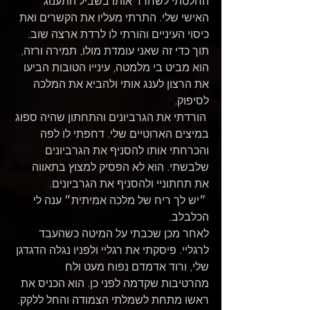
החלטתי לשחרר אותו בשביל התענוג 
האישי שלי. התרתי מעליו את הקשרים ואת 
כיסוי העיניים והורתי לו לרדת ארצה שוב.
תוך כדי זה שאני עומדת מולו, תמירה ורזה, 
הוא מביט בי מלמטה, עינייו הטובות הביעו 
את הרצון לענג אותי ולהביא את המלכה 
לסיפוק.
 הורדתי את הגרביונים והתחתון שהיה ספוג 
במיצים הארוטיים שלי. דחפתי לו לפה 
והכרחתי אותו להסניף את הגרביונים 
שלבשתי. הוא לא הפסיק למצוץ בתאווה 
את תחתוניי ולהסניף את הגרביונים.
 ״יש לך ריח של מלכה אמיתית״ ענה לי 
הכלבלב.
לאחר מכן שכבתי על המיטה כשהעבד 
לרגליי. פיסקתי את רגליי ולפניו נגלה הדגדגן 
שלי, ורוד אדמדם נפוח מעט ולח 
מהרטיבות שקדמה לפני כן. הוא הכניס את 
ראשו מתחת לשמלתי הצמודה והחל ללקק. 