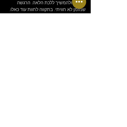
הרחוב ולהמשיך ללכת הלאה. הרגשה 
שמזמן לא חוויתי. בתקווה לחוות עוד כאלו.
Erotica
See All
Recent Posts