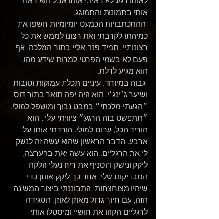
לאותו רגע לא ראיתי אותו אבל הוא ראה 
אותי בתמונות והתמוגג.
 ההתכתבויות הכמעט יומיומיות חשפו את 
כמיהתו לקרבתי ואת רצונו לממש את כל 
רצונותיי, תמיד פנה אליי בתור המלכה. אף 
פעם לא בשמי הפרטי למרות שידע מהו.
הוא מגיע לדלת.
 גבוה במיוחד, עיניים תכלת עמוקות וטובות 
ושיער ג׳ינג׳י. הוא היה יפה תואר בתור דוס. 
״הגעתי מלכתי״ במבט נבוך ומושפל למולי.
״תתפשט בזה הרגע״ ציוויתי עליו. הוא 
הוריד הכל, ערום למולי. הורדתי אותו על 
ארבע. הדבר הראשון שהוא עשה זה לנשק 
לי את הרגליים. הוא עשה זאת בהערצה, 
ליקק ונישק והסניף את ריח נעלי הלקה 
המבריקות שלי. אחר כך ליקק אותן כדי 
שיהיו מצוחצחות. התבוננתי ביצור המשונה 
הזה, עם חיוך גדול מאוזן לאוזן. הסגידה 
לרגליים הקהו את חושיי ומיסטלו אותי 