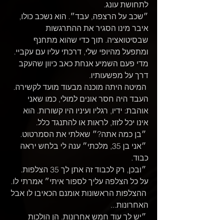
לתחושת עונג.
״שכב על הרצפה, עבד״. הוא נשכב כולו, 
איבר מינו הסגיר את ההתרגשות 
שבסיטואציה. תוך כדי שהוא מתחנף 
ומתפעל מהיופי שלי, דרכתי עליו עם עקביי. 
מדי פעם השמיע אנחת כאב כיוון שהעקב 
דרך על מפשעותיו.
 המיטה היתה מוכנה מבעוד מועד לקשירה. 
העבד היה חסר אונים למולי, כמו שאני 
אוהבת: ידיו, רגליו ועיניו היו קשורות. הוא 
אינו יכל לזוז, לראות או להתנגד כלל.
 ״בן כמה אתה?״ שאלתי את הסמרטוט.
 ״אני בן 35, מלכתי״ ענה לי בלחש יראה 
כבוד.
 ״ובכן, רק לכבוד זה אתן לך 35 הצלפות. 
על כל הצלפה עליך לספור איתי״ אמרתי לו.
 ההצלפות הראשונות אומנם הכאיבו לו אבל 
האחרונות... 
 ״יש לך עוד חמש אחרונות. הן הולכות 