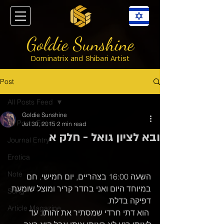
Goldie Sunshine
Dominatrix and Shibari Artist
Post
All Posts Feed
Goldie Sunshine
All Posts Feed
Jul 30, 2015
2 min read
ובא לציון גואל - חלק א
Journal Entry
Erotica
Note
השעה 16:00 בצהריים, יום חמישי. חם 
במיוחד היום ואני בחדר קריר ומוצל שומעת 
Song
דפיקה בדלת.
Article Magazine
 הוא דתי חרדי שמסתיר את זהותו. עד 