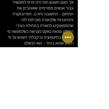
אך האם העונש הזה הינו פרס למעשה? 
עבור אנשים מסויימים שאוהבים את 
התחום – התשובה היא כן. הפרובוקציה 
וההתגרות שלכאורה מובילות לזה 
שהספאנקינג לכאורה בתחילה בעיניי 
השולט מהווה כאקט כענישה כשלמעשה מי 
ששולט בסיטואציה וב"קבלת" העונש על פי 
תזמון שהוא בוחר – הוא הנשלט.
לכן, על השולטים לשים לב מתי העונש מגיע 
ומתי ספאנק הוא לא עונש אלא פרס.
ספאנק עלול גם בסיכומו של עניין להוות 
אקט חינוכי במידה והוא מכאיב והחוטף אינו 
רגיל לקבל מלקות בטוסיק, אך גם לעיתים 
להוות אקט של חיבה ולהוות פרס מסויים 
שכן קבלת הכאב יכולה לגרום לו לעונג, לאו 
דווקא לסבל.
שחקו יפה ותהיו טובים :)
Journal Entry