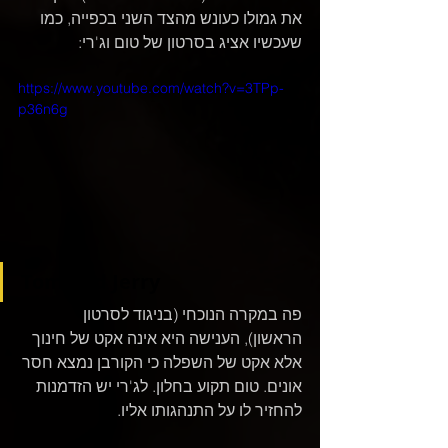
את גמולו כעונש מהצד השני בכפייה, כמו 
שעכשיו אציג בסרטון של טום וג'רי:
https://www.youtube.com/watch?v=3TPp-
p36n6g
Tom and Jerry
פה במקרה הנוכחי (בניגוד לסרטון 
הראשון), הענישה היא אינה אקט של חינוך 
אלא אקט של השפלה כי הקורבן נמצא חסר 
אונים. טום תקוע בחלון. לג'רי יש הזדמנות 
להחזיר לו על התנהגותו אליו.