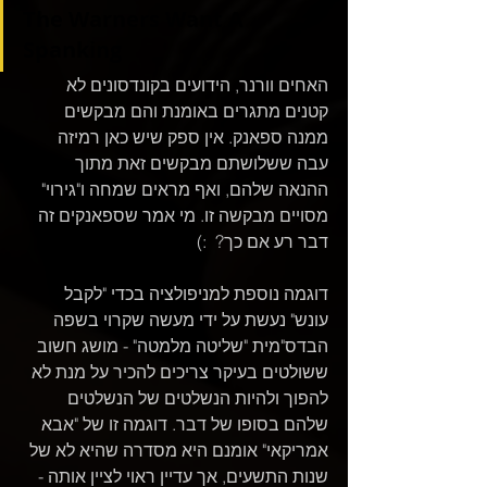
The Warners Want A 
Spanking
האחים וורנר, הידועים בקונדסונים לא 
קטנים מתגרים באומנת והם מבקשים 
ממנה ספאנק. אין ספק שיש כאן רמיזה 
עבה ששלושתם מבקשים זאת מתוך 
ההנאה שלהם, ואף מראים שמחה ו"גירוי" 
מסויים מבקשה זו. מי אמר שספאנקים זה 
דבר רע אם כך?  :)
דוגמה נוספת למניפולציה בכדי "לקבל 
עונש" נעשת על ידי מעשה שקרוי בשפה 
הבדס"מית "שליטה מלמטה" - מושג חשוב 
ששולטים בעיקר צריכים להכיר על מנת לא 
להפוך ולהיות הנשלטים של הנשלטים 
שלהם בסופו של דבר. דוגמה זו של "אבא 
אמריקאי" אומנם היא מסדרה שהיא לא של 
שנות התשעים, אך עדיין ראוי לציין אותה - 