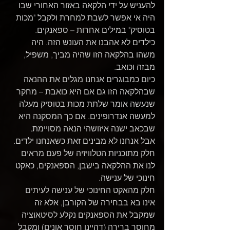
להעניש על ידי הלקאה באזור האחורי שבו 
היה אי אפשר לשבת למחרת ולקבל "מכות 
בטוסיק" במילים אחרות – ספאנקים.
כילדים לא אהבנו את העונש הזה. היה 
משהו בהלקאה הזו שהיה מביך, משפיל, 
מבזה וכואב.
כיום כמבוגרים אנחנו מגלים את ההנאה 
שבהלקאה הזו גם אם היא כואבת – מחקר 
שנעשה אומר שלתת מכות בטוסיק מעלה 
למעשה אנדרופינים. אם כך המסקנה היא 
שבכאב ישנה איזושהי הנאה מסויימת. 
אבל אנחנו לא מבינים זאת כשאנחנו ילדים.
חלק מתוכניות הטלוויזיה של פעם מראים 
לנו את ההלקאה בישבן, הספאנקים, כאקט 
חינוכי של ענישה.
חלק מהאקט החינוכי של ענישה לעיתים 
אינו בא בבחירה של הקורבן, אלא זה 
שמקבל את הספאנקים נקלע לסיטאוציה 
מחוסר ברירה (דהיינו חוסר אונים) ומקבל 