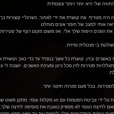
וויה שלי היא יותר ויותר עוצמתית.
היה מטריף, את קושרת את ידי לאחור, כשרגליי קשורות כך שאנ
אה אותי למצב של חוסר אונים מוחלט.
ת הפנים היפות שלך אלי, ואז משום מקום רצף של סטירות 
שולטת בי מנטלית ופיזית.
אשכים ובזין. קושרת כל אשך בנפרד עד כדי כאב וקושרת את 
לויות סטירות לזין מכל כיוון ומעיכת האשכים. יושבת לי על
ת.
לסטירות, בכל פעם סטירה חזקה יותר.
 על ידי צביטת הפטמות עם זוג מקלות וגומי, מתקן פשוט שה
ואם לחיצת הגומי לא מספיק כואבת את מוסיפה לחיצה שלך, 
נים היפות והמדהימות שלך ולוחצת עוד עד שאני ממש מתחנן