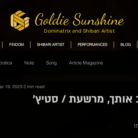
Goldie Sunshine
Dominatrix and Shibari Artist
FINDOM
SHIBARI ARTIST
PERFORMANCES
BLOG
Erotica
Note
Song
Article Magazine
ar 19, 2023
2 min read
 אותך, מרשעת / סטיץ'
!