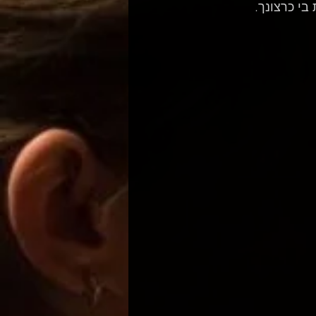
בי כרצונך.